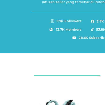
ratusan seller yang tersebar di Indon
171K Followers
2,7K


13,7K Members
53,8


28,6K Subscrib
